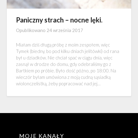
Paniczny strach – nocne lęki.
Opublikowano
24 września 2017
Miałam dziś długą próbę z moim zespołem, więc
Tymek (biedny, bo pod kilku dniach jelitówki) od rana
był u dziadków. Nie chciał spać w ciągu dnia, więc
zasnął w drodze do domu, gdy odebraliśmy go z
Bartkiem po próbie. Było dość późno, po 18:00. Na
wieczór byłam umówiona z moją cudną sąsiadką
wiolonczelistką, żeby popracować nad jej…
MOJE KANAŁY