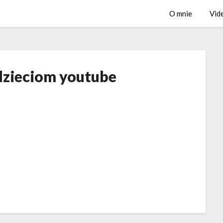
O mnie
Vid
 dzieciom youtube