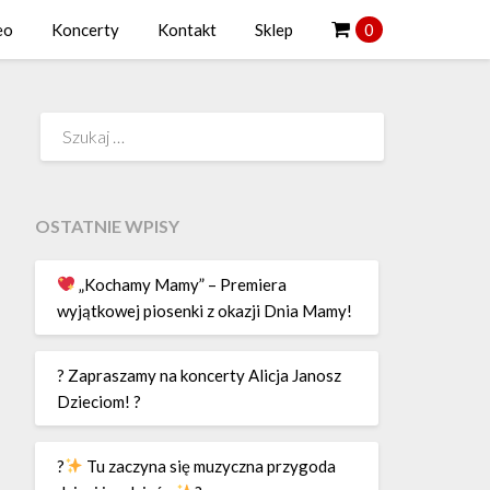
eo
Koncerty
Kontakt
Sklep
0
Szukaj:
OSTATNIE WPISY
„Kochamy Mamy” – Premiera
wyjątkowej piosenki z okazji Dnia Mamy!
? Zapraszamy na koncerty Alicja Janosz
Dzieciom! ?
?
Tu zaczyna się muzyczna przygoda