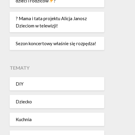
dzieci i rodziców
?
? Mama i tata projektu Alicja Janosz
Dzieciom w telewizji!
Sezon koncertowy właśnie się rozpędza!
TEMATY
DIY
Dziecko
Kuchnia